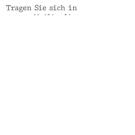
Tragen Sie sich in
unsere Mailingliste
ein.
Erfahre als Erster von neuen
Produkten.
ANMELDEN