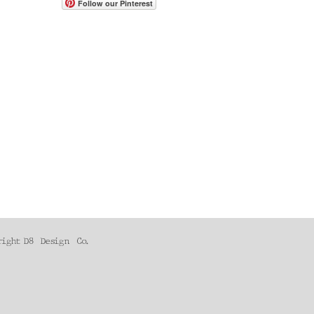
Follow our Pinterest
right D8
Design
Co.