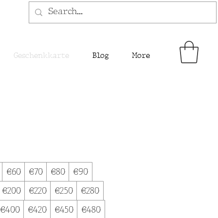
Geschenkkarte
Blog
More
€60
€70
€80
€90
€200
€220
€250
€280
€400
€420
€450
€480